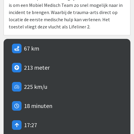
is om een Mobiel Medisch Team zo snel mogelijk naar in
incident te brengen. Waarbij de trauma-arts direct op
locatie de eerste medische hulp kan verlenen. Het
toestel vliegt deze vlucht als Lifeliner 2.
67 km
213 meter
225 km/u
18 minuten
17:27