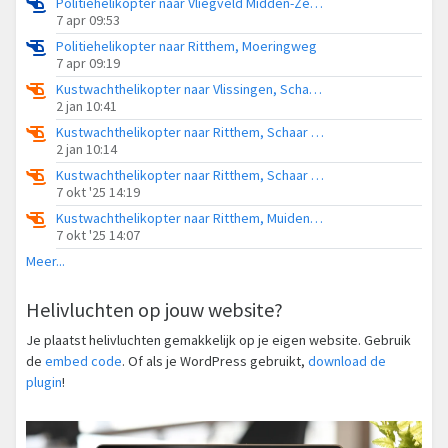
Politiehelikopter naar Vliegveld Midden-Zeeland
7 apr 09:53
Politiehelikopter naar Ritthem, Moeringweg
7 apr 09:19
Kustwachthelikopter naar Vlissingen, Schaar van Spijkerplaat
2 jan 10:41
Kustwachthelikopter naar Ritthem, Schaar van Spijkerplaat
2 jan 10:14
Kustwachthelikopter naar Ritthem, Schaar van Spijkerplaat
7 okt '25 14:19
Kustwachthelikopter naar Ritthem, Muidenweg
7 okt '25 14:07
Meer...
Helivluchten op jouw website?
Je plaatst helivluchten gemakkelijk op je eigen website. Gebruik
de
embed code
. Of als je WordPress gebruikt,
download de
plugin
!