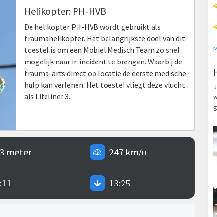
Helikopter: PH-HVB
De helikopter PH-HVB wordt gebruikt als
traumahelikopter. Het belangrijkste doel van dit
M
toestel is om een Mobiel Medisch Team zo snel
mogelijk naar in incident te brengen. Waarbij de
trauma-arts direct op locatie de eerste medische
hulp kan verlenen. Het toestel vliegt deze vlucht
J
als Lifeliner 3.
w
g
3 meter
247 km/u
:11
13:25