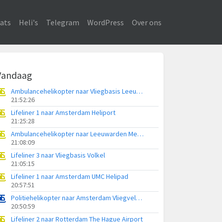
ats
Heli's
Telegram
WordPress
Over ons
Vandaag
Ambulancehelikopter naar Vliegbasis Leeuwarden
21:52:26
Lifeliner 1 naar Amsterdam Heliport
21:25:28
Ambulancehelikopter naar Leeuwarden Medical Center Heliport
21:08:09
Lifeliner 3 naar Vliegbasis Volkel
21:05:15
Lifeliner 1 naar Amsterdam UMC Helipad
20:57:51
Politiehelikopter naar Amsterdam Vliegveld Schiphol
20:50:59
Lifeliner 2 naar Rotterdam The Hague Airport