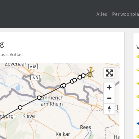
Alles
Per woonpla
eg
asis Volkel