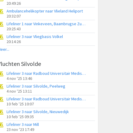
20:49:26
Ambulancehelikopter naar Vlieland Heliport
20:32:07
Lifeliner 1 naar Vinkeveen, Baambrugse Zuwe
20:25:43
Lifeliner 3 naar Vliegbasis Volkel
20:14:26
eer...
Vluchten Silvolde
Lifeliner 3 naar Radboud Universitair Medisch Centrum, Slingerparallel
4 nov '25 13:46
Lifeliner 3 naar Silvolde, Peelweg
4 nov '25 13:11
Lifeliner 3 naar Radboud Universitair Medisch Centrum, Terborgseweg
10 feb '25 10:07
Lifeliner 3 naar Silvolde, Nieuwedijk
10 feb '25 09:35
Lifeliner 3 naar Mill
23 nov '23 17:49