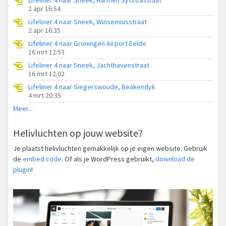
2 apr 16:54
Lifeliner 4 naar Sneek, Winsemiusstraat
2 apr 16:35
Lifeliner 4 naar Groningen Airport Eelde
16 mrt 12:53
Lifeliner 4 naar Sneek, Jachthavenstraat
16 mrt 12:02
Lifeliner 4 naar Siegerswoude, Beakendyk
4 mrt 20:35
Meer...
Helivluchten op jouw website?
Je plaatst helivluchten gemakkelijk op je eigen website. Gebruik
de
embed code
. Of als je WordPress gebruikt,
download de
plugin
!