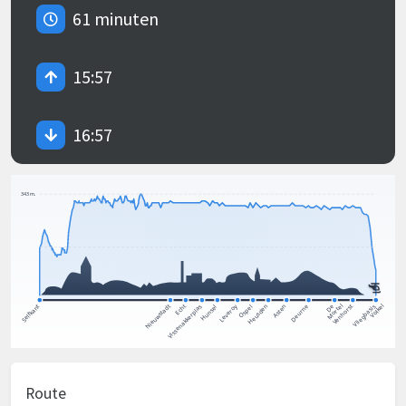
61 minuten
15:57
16:57
Route