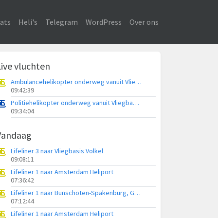
ats
Heli's
Telegram
WordPress
Over ons
Live vluchten
Ambulancehelikopter onderweg vanuit Vliegbasis Leeuwarden
09:42:39
Politiehelikopter onderweg vanuit Vliegbasis Volkel
09:34:04
Vandaag
Lifeliner 3 naar Vliegbasis Volkel
09:08:11
Lifeliner 1 naar Amsterdam Heliport
07:36:42
Lifeliner 1 naar Bunschoten-Spakenburg, Gasthuisweg
07:12:44
Lifeliner 1 naar Amsterdam Heliport