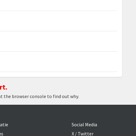
rt.
at the browser console to find out why.
atie
Social Media
ns
X / Twitter