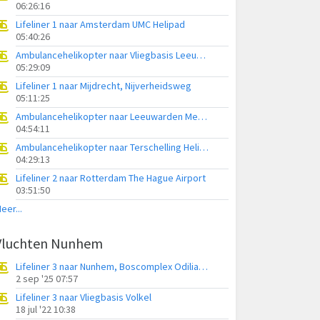
06:26:16
Lifeliner 1 naar Amsterdam UMC Helipad
05:40:26
Ambulancehelikopter naar Vliegbasis Leeuwarden
05:29:09
Lifeliner 1 naar Mijdrecht, Nijverheidsweg
05:11:25
Ambulancehelikopter naar Leeuwarden Medical Center Heliport
04:54:11
Ambulancehelikopter naar Terschelling Heliport
04:29:13
Lifeliner 2 naar Rotterdam The Hague Airport
03:51:50
eer...
Vluchten Nunhem
Lifeliner 3 naar Nunhem, Boscomplex Odiliapeel
2 sep '25 07:57
Lifeliner 3 naar Vliegbasis Volkel
18 jul '22 10:38