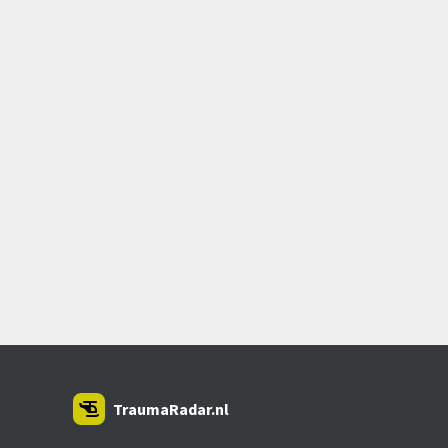
TraumaRadar.nl
SNOEI.NET 2026