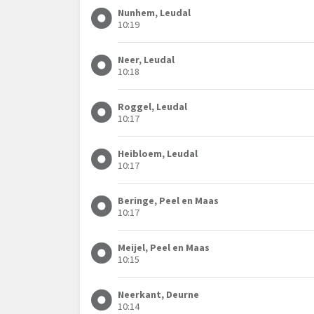
Nunhem, Leudal
10:19
Neer, Leudal
10:18
Roggel, Leudal
10:17
Heibloem, Leudal
10:17
Beringe, Peel en Maas
10:17
Meijel, Peel en Maas
10:15
Neerkant, Deurne
10:14