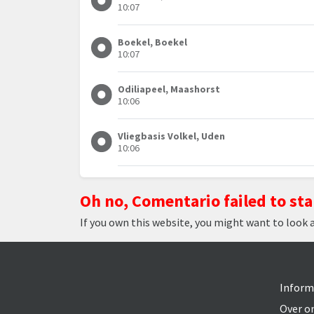
10:07
Boekel, Boekel
10:07
Odiliapeel, Maashorst
10:06
Vliegbasis Volkel, Uden
10:06
Oh no, Comentario failed to sta
If you own this website, you might want to look 
Inform
Over o