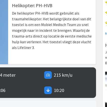
Helikopter: PH-HVB
De helikopter PH-HVB wordt gebruikt als
traumahelikopter. Het belangrijkste doel van dit
toestel is om een Mobiel Medisch Team zo snel
mogelijk naar in incident te brengen. Waarbij de
M
trauma-arts direct op locatie de eerste medische
hulp kan verlenen. Het toestel vliegt deze vlucht
als Lifeliner 3.
J
w
g
4 meter
215 km/u
:06
10:20