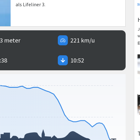
als Lifeliner 3.
M
J
w
3 meter
221 km/u
g
:38
10:52