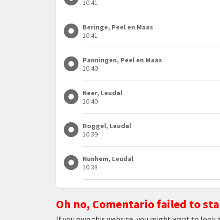
10:41
Beringe, Peel en Maas
10:41
Panningen, Peel en Maas
10:40
Neer, Leudal
10:40
Roggel, Leudal
10:39
Nunhem, Leudal
10:38
Oh no, Comentario failed to sta
If you own this website, you might want to look 