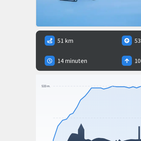
51 km
53
14 minuten
10