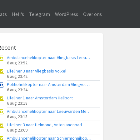
ats
Heli's
Telegram
WordPress
Over ons
Recent
Ambulancehelikopter naar Vliegbasis Leeuwarden
6 aug 23:52
Lifeliner 3 naar Vliegbasis Volkel
6 aug 23:42
Politiehelikopter naar Amsterdam Vliegveld Schiphol
6 aug 23:24
Lifeliner 1 naar Amsterdam Heliport
6 aug 23:18
Ambulancehelikopter naar Leeuwarden Medical Center Heliport
6 aug 23:13
Lifeliner 3 naar Helmond, Antonianenpad
6 aug 23:09
Ambulancehelikopter naar Schiermonnikoog Heliport