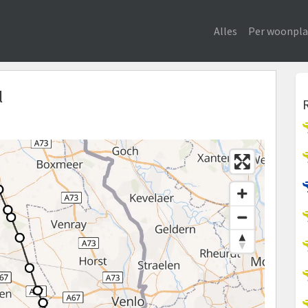
Alles
Per woonpla
l