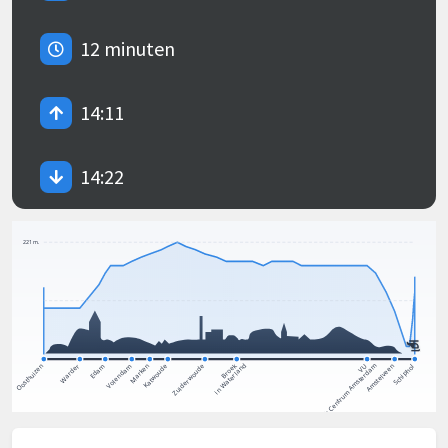
12 minuten
14:11
14:22