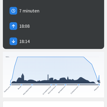
7 minuten
18:08
18:14