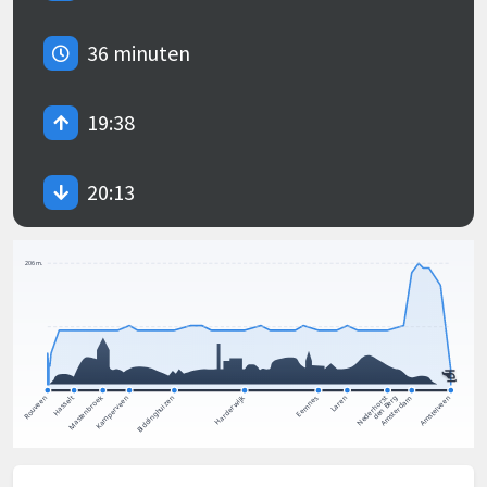
36 minuten
19:38
20:13