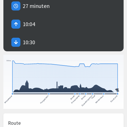
27 minuten
10:04
10:30
Route