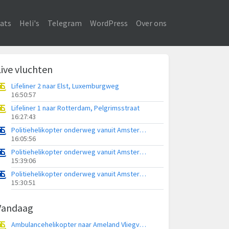
ats
Heli's
Telegram
WordPress
Over ons
Live vluchten
Lifeliner 2 naar Elst, Luxemburgweg
16:50:57
Lifeliner 1 naar Rotterdam, Pelgrimsstraat
16:27:43
Politiehelikopter onderweg vanuit Amsterdam Vliegveld Schiphol
16:05:56
Politiehelikopter onderweg vanuit Amsterdam Vliegveld Schiphol
15:39:06
Politiehelikopter onderweg vanuit Amsterdam Vliegveld Schiphol
15:30:51
Vandaag
Ambulancehelikopter naar Ameland Vliegveld Ballum