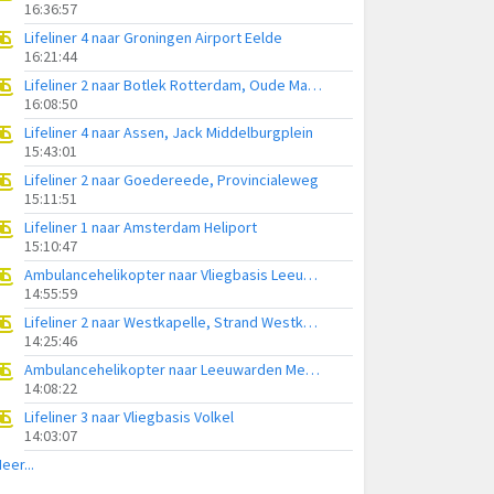
16:36:57
Lifeliner 4 naar Groningen Airport Eelde
16:21:44
Lifeliner 2 naar Botlek Rotterdam, Oude Maasweg
16:08:50
Lifeliner 4 naar Assen, Jack Middelburgplein
15:43:01
Lifeliner 2 naar Goedereede, Provincialeweg
15:11:51
Lifeliner 1 naar Amsterdam Heliport
15:10:47
Ambulancehelikopter naar Vliegbasis Leeuwarden
14:55:59
Lifeliner 2 naar Westkapelle, Strand Westkapelle
14:25:46
Ambulancehelikopter naar Leeuwarden Medical Center Heliport
14:08:22
Lifeliner 3 naar Vliegbasis Volkel
14:03:07
eer...