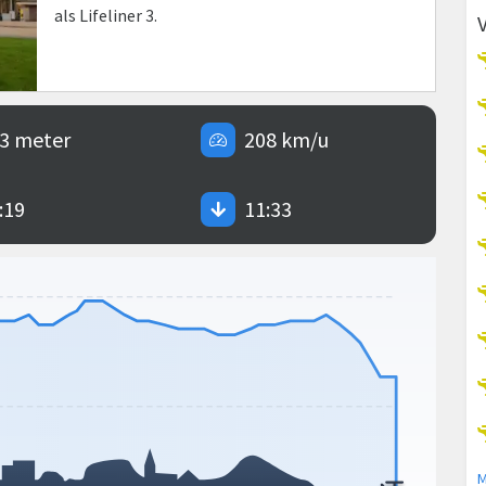
als Lifeliner 3.
3 meter
208 km/u
:19
11:33
M