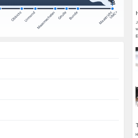
J
w
g
H