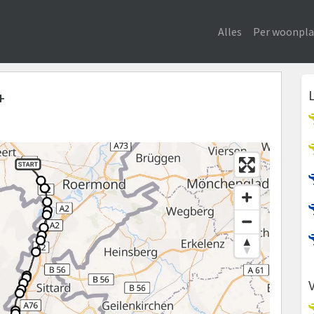
Alles
Per woonpla
+