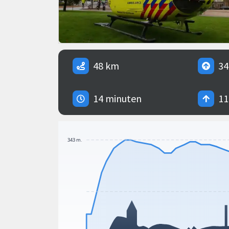
48 km
34
14 minuten
11