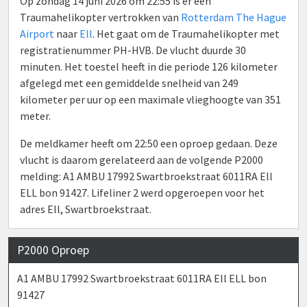
Op zondag 14 juni 2026 om 22:55 is er een
Traumahelikopter vertrokken van
Rotterdam The Hague
Airport
naar
Ell
. Het gaat om de Traumahelikopter met
registratienummer PH-HVB. De vlucht duurde 30
minuten. Het toestel heeft in die periode 126 kilometer
afgelegd met een gemiddelde snelheid van 249
kilometer per uur op een maximale vlieghoogte van 351
meter.
De meldkamer heeft om 22:50 een oproep gedaan. Deze
vlucht is daarom gerelateerd aan de volgende P2000
melding: A1 AMBU 17992 Swartbroekstraat 6011RA Ell
ELL bon 91427. Lifeliner 2 werd opgeroepen voor het
adres Ell, Swartbroekstraat.
P2000 Oproep
A1 AMBU 17992 Swartbroekstraat 6011RA Ell ELL bon
91427