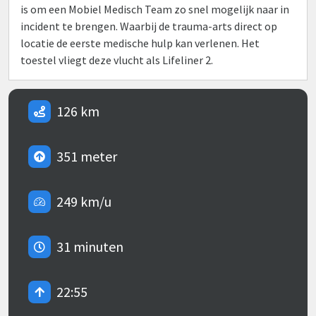
is om een Mobiel Medisch Team zo snel mogelijk naar in
incident te brengen. Waarbij de trauma-arts direct op
locatie de eerste medische hulp kan verlenen. Het
toestel vliegt deze vlucht als Lifeliner 2.
126 km
351 meter
249 km/u
31 minuten
22:55